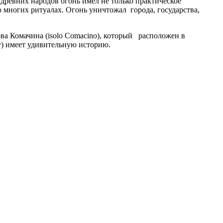
 древних народов огонь имел не только практическое
 многих ритуалах. Огонь уничтожал города, государства,
ва Комачина (isolo Comacino), который расположен в
у) имеет удивительную историю.