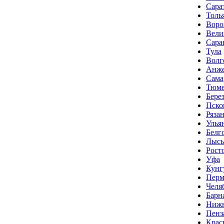
Сара
Толь
Воро
Вели
Сара
Тула
Волг
Анже
Сама
Тюме
Бере
Пско
Ряза
Улья
Белг
Лысь
Рост
Уфа
Кунг
Перм
Челя
Барн
Нижн
Пенз
Крас