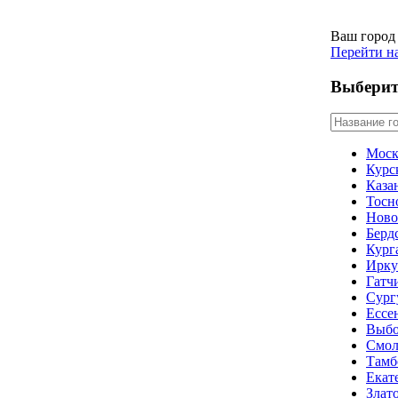
Ваш город
Перейти н
Выберит
Моск
Курс
Каза
Тосн
Ново
Берд
Кург
Ирку
Гатч
Сург
Ессе
Выбо
Смол
Тамб
Екат
Злат