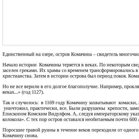
Единственный на озере, остров Комачина – свидетель многочи
Начало истории Комачины теряется в веках. По некоторым све
заселен греками. Их храмы со временем трансформировались в
христианства. Затем в истории острова был период покоя. Ком
Но не все верили в его долгое благополучие. Например, прок
веках...» (год 1127).
Так и случилось: в 1169 году Комачину захватывают комаски,
уничтожил, практически, все. Были разрушены крепости, замок.
Епископом Комским Видулфом. А, следуя императорскому указу
колокола». С тех пор остров оставался необитаемым почти 600 
Поросшие травой руины в течение веков переходили от одного 
Комачину снова.