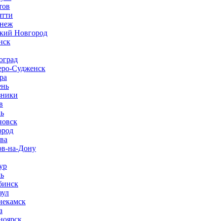
тов
ятти
неж
кий Новгород
нск
оград
ро-Судженск
ра
нь
зники
в
нь
новск
ород
ва
ов-на-Дону
ур
ь
бинск
аул
екамск
а
ноярск