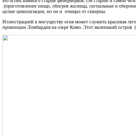
Но огонь намного старше фейерверков. Он старше и самой челов
(приготовление пищи, обогрев жилища, сигнальные и оборонит
целые цивилизации, но он и очищал от скверны.
Иллюстрацией к могуществу огня может служить красивая леген
провинции Ломбардия на озере Комо. Этот маленький остров (