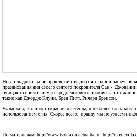
Но столь длительное проклятие трудно снять одной чашечкой 
празднования дня своего святого покровителя Сан - Джованни
очищают своим огнем от средневекового проклятья этот живопи
такие как Джордж Клуни, Бред Питт, Ричард Брэнсон.
Возможно, это просто красивая легенда, и не более того: запу
использованием огня. Скорее всего, правду мы не узнаем никогд
По материалам: http://www.isola-comacina.it/en/ , http://ru.encydia.com