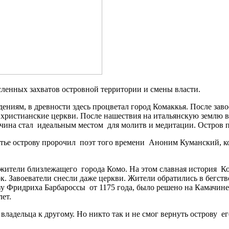
сленных захватов островной территории и смены власти.
дениям, в древности здесь процветал город Комаккья. После за
 христианские церкви. После нашествия на итальянскую землю в
ачина стал идеальным местом для молитв и медитации. Остров п
лятье острову пророчил поэт того времени Аноним Куманский, к
 жители близлежащего города Комо. На этом славная история К
 Завоеватели снесли даже церкви. Жители обратились в бегство,
 Фридриха Барбароссы от 1175 года, было решено на Камачине «
лет.
владельца к другому. Но никто так и не смог вернуть острову е