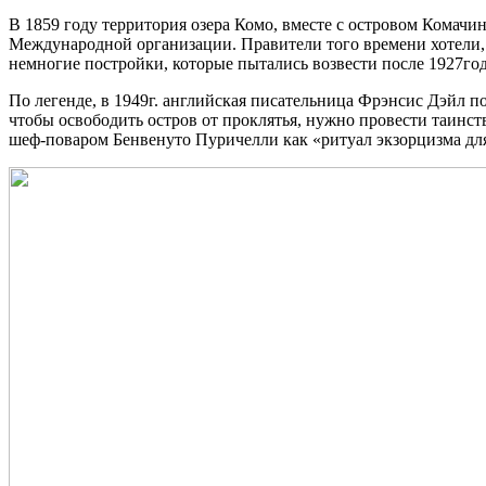
В 1859 году территория озера Комо, вместе с островом Комачи
Международной организации. Правители того времени хотели, 
немногие постройки, которые пытались возвести после 1927г
По легенде, в 1949г. английская писательница Фрэнсис Дэйл п
чтобы освободить остров от проклятья, нужно провести таинст
шеф-поваром Бенвенуто Пуричелли как «ритуал экзорцизма для