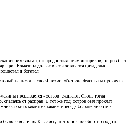
воевания римлянами, по предположениям историков, остров был
арваров Комачина долгое время оставался цитаделью
роцветал и богател.
оторый написал в своей поэме: «Остров, будешь ты проклят в
омачины прерывается - остров сжигают. Огонь тогда
 спасаясь от расправ. В тот же год остров был проклят
не оставить камня на камне, никогда больше не бить в
го былого величия. Казалось, ничто не способно возродить