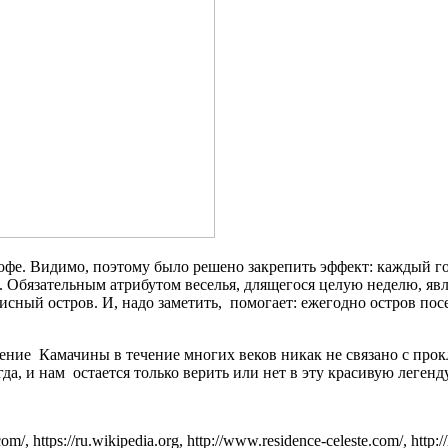
кофе. Видимо, поэтому было решено закрепить эффект: каждый г
. Обязательным атрибутом веселья, длящегося целую неделю, я
сный остров. И, надо заметить, помогает: ежегодно остров пос
стение Камачины в течение многих веков никак не связано с про
а, и нам остается только верить или нет в эту красивую легенду
/, https://ru.wikipedia.org, http://www.residence-celeste.com/, http://h