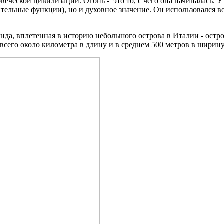
еческой цивилизации. Огонь - это то, с чего она начиналась. У
ельные функции), но и духовное значение. Он использовался во
да, вплетенная в историю небольшого острова в Италии - остро
всего около километра в длину и в среднем 500 метров в ширин