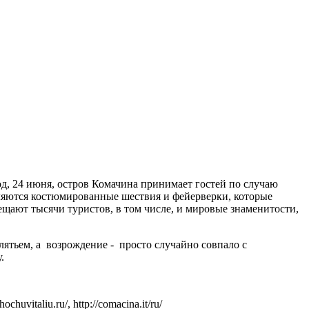
од, 24 июня, остров Комачина принимает гостей по случаю
вляются костюмированные шествия и фейерверки, которые
ещают тысячи туристов, в том числе, и мировые знаменитости,
клятьем, а возрождение - просто случайно совпало с
.
ochuvitaliu.ru/, http://comacina.it/ru/