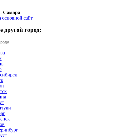
 -
Самара
а основной сайт
е другой город:
ва
к
нь
о
сибирск
ск
ан
тск
ина
ут
нтуки
рг
енск
ов
еринбург
оуст