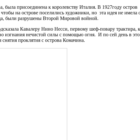
на, была присоединена к королевству Италия. В 1927году остро
чтобы на острове поселились художники, но эта идея не имела 
ода, были разрушены Второй Мировой войной.
одсказала Кавалеру Нино Несси, первому шеф-повару трактира, 
во изгнания нечистой силы с помощью огня. И по сей день в это
 снятия проклятия с острова Комачина.