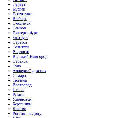
Сургут
Курган
Ессентуки
Выборг
Смоленск
Тамбов
Екатеринбург
Златоуст
Саратов
Тольятти
Воронеж
Великий Новгород
Саранск
Тула
Анжеро-Судженск
Самара
Тюмень
Волгоград
Псков
Рязань
Ульяновск
Березники
Лысьва
Ростов-на-Дону