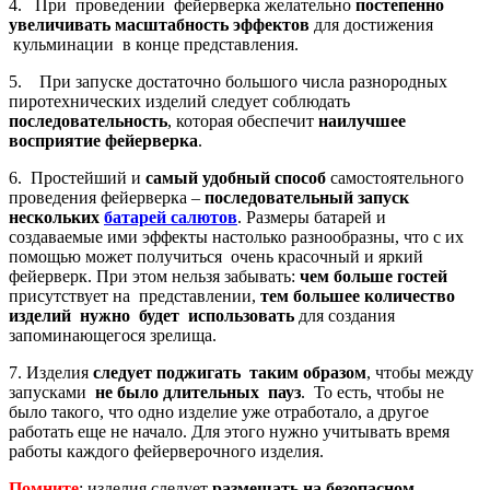
4. При проведении фейерверка желательно
постепенно
увеличивать
масштабность эффектов
для достижения
кульминации в конце представления.
5. При запуске достаточно большого числа разнородных
пиротехнических изделий следует соблюдать
последовательность
, которая обеспечит
наилучшее
восприятие фейерверка
.
6. Простейший и
самый удобный способ
самостоятельного
проведения фейерверка –
последовательный запуск
нескольких
батарей салютов
. Размеры батарей и
создаваемые ими эффекты настолько разнообразны, что с их
помощью может получиться очень красочный и яркий
фейерверк. При этом нельзя забывать:
чем больше гостей
присутствует на представлении,
тем большее количество
изделий нужно будет использовать
для создания
запоминающегося зрелища.
7. Изделия
следует поджигать таким образом
, чтобы между
запусками
не было длительных пауз
. То есть, чтобы не
было такого, что одно изделие уже отработало, а другое
работать еще не начало. Для этого нужно учитывать время
работы каждого фейерверочного изделия.
Помните
:
изделия следует
размещать на безопасном