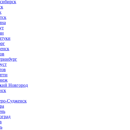
сибирск
ск
к
тск
ина
ут
ан
нтуки
рг
енск
ов
еринбург
оуст
тов
ятти
неж
кий Новгород
нск
ро-Судженск
ра
нь
оград
в
нь