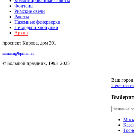
Комбиниров­анные салюты
Фонтаны
Римские свечи
Ракеты
Наземные фейерверки
Петарды и хлопушки
Архив
проспект Кирова, дом 391
samara@bpmail.ru
© Большой праздник, 1993–2025
Ваш город
Перейти н
Выберит
Моск
Каза
Тосн