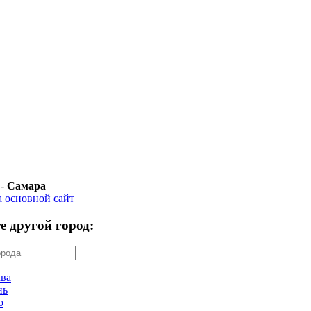
 -
Самара
а основной сайт
е другой город:
ва
нь
о