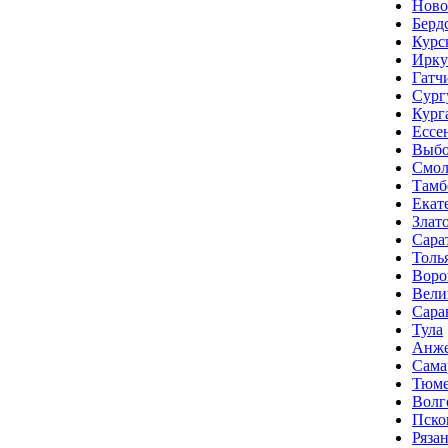
Ново
Берд
Курс
Ирку
Гатч
Сург
Кург
Ессе
Выбо
Смол
Тамб
Екат
Злат
Сара
Толь
Воро
Вели
Сара
Тула
Анже
Сама
Тюме
Волг
Пско
Ряза