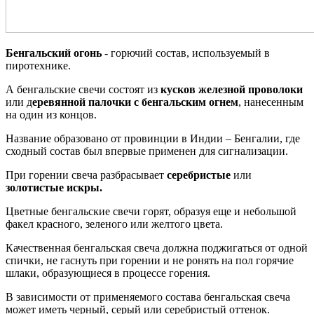
Бенгальский огонь
- горючий состав, используемый в
пиротехнике.
А бенгальские свечи состоят из
кусков железной проволоки
или д
еревянной палочки с бенгальским огнем
, нанесенным
на один из концов.
Название образовано от провинции в Индии – Бенгалии, где
сходный состав был впервые применен для сигнализации.
При горении свеча разбрасывает
серебристые
или
золотистые искры.
Цветные бенгальские свечи горят, образуя еще и небольшой
факел красного, зеленого или желтого цвета.
Качественная бенгальская свеча должна поджигаться от одной
спички, не гаснуть при горении и не ронять на пол горячие
шлаки, образующиеся в процессе горения.
В зависимости от применяемого состава бенгальская свеча
может иметь черный, серый или серебристый оттенок.