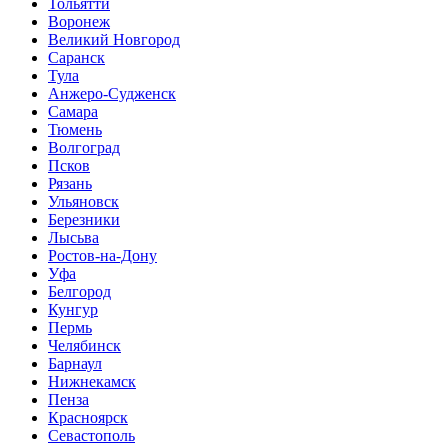
Тольятти
Воронеж
Великий Новгород
Саранск
Тула
Анжеро-Судженск
Самара
Тюмень
Волгоград
Псков
Рязань
Ульяновск
Березники
Лысьва
Ростов-на-Дону
Уфа
Белгород
Кунгур
Пермь
Челябинск
Барнаул
Нижнекамск
Пенза
Красноярск
Севастополь