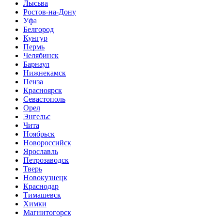
Лысьва
Ростов-на-Дону
Уфа
Белгород
Кунгур
Пермь
Челябинск
Барнаул
Нижнекамск
Пенза
Красноярск
Севастополь
Орел
Энгельс
Чита
Ноябрьск
Новороссийск
Ярославль
Петрозаводск
Тверь
Новокузнецк
Краснодар
Тимашевск
Химки
Магнитогорск