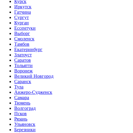
Курск
Иркутск
Гатчина
Сургут
Курган
Ессентуки
Выборг
Смоленск
Тамбов
Екатеринбург
Златоуст
Саратов
Тольятти
Воронеж
Великий Новгород
Саранск
Тула
Анжеро-Судженск
Самара
Тюмень
Волгоград
Псков
Рязань
Ульяновск
Березники